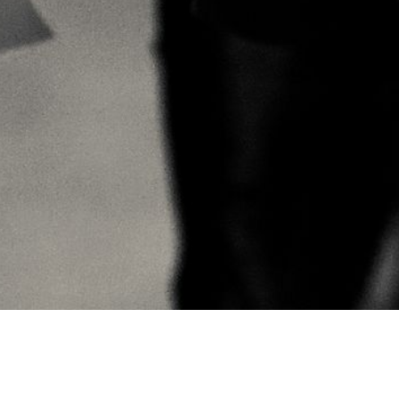
Cookie-Einstellungen
Diese Webseite verwendet Cookies, um Besuchern ein optimales
Nutzererlebnis zu bieten. Bestimmte Inhalte von Drittanbietern werden
nur angezeigt, wenn die entsprechende Option aktiviert ist. Die
Datenverarbeitung kann dann auch in einem Drittland erfolgen.
Weitere Informationen hierzu in der Datenschutzerklärung.
Willkommen auf der Glis Ranch